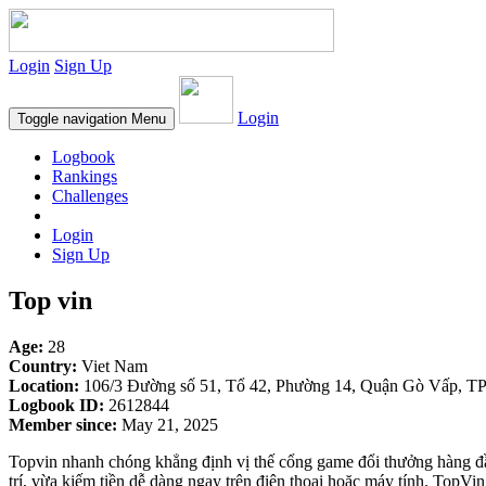
Login
Sign Up
Login
Toggle navigation
Menu
Logbook
Rankings
Challenges
Login
Sign Up
Top vin
Age:
28
Country:
Viet Nam
Location:
106/3 Đường số 51, Tổ 42, Phường 14, Quận Gò Vấp, T
Logbook ID:
2612844
Member since:
May 21, 2025
Topvin nhanh chóng khẳng định vị thế cổng game đổi thưởng hàng đầ
trí, vừa kiếm tiền dễ dàng ngay trên điện thoại hoặc máy tính. TopVi