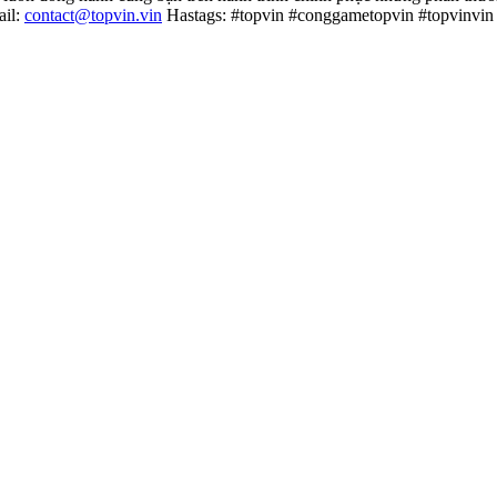
il:
contact@topvin.vin
Hastags: #topvin #conggametopvin #topvinvin