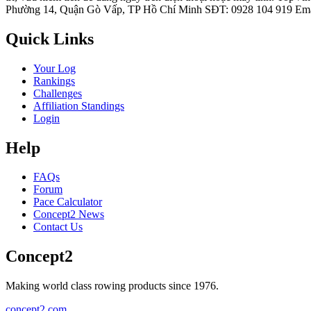
Phường 14, Quận Gò Vấp, TP Hồ Chí Minh SĐT: 0928 104 919 Ema
Quick Links
Your Log
Rankings
Challenges
Affiliation Standings
Login
Help
FAQs
Forum
Pace Calculator
Concept2 News
Contact Us
Concept2
Making world class rowing products since 1976.
concept2.com