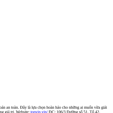
án an toàn. Đây là lựa chọn hoàn hảo cho những ai muốn vừa giải
g giá trị. Website:
topvin.vin/
ĐC: 106/3 Đường số 51, Tổ 42,