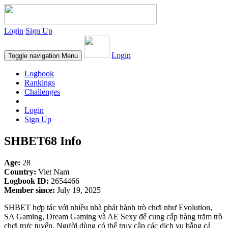
Login
Sign Up
Login
Toggle navigation
Menu
Logbook
Rankings
Challenges
Login
Sign Up
SHBET68 Info
Age:
28
Country:
Viet Nam
Logbook ID:
2654466
Member since:
July 19, 2025
SHBET hợp tác với nhiều nhà phát hành trò chơi như Evolution,
SA Gaming, Dream Gaming và AE Sexy để cung cấp hàng trăm trò
chơi trực tuyến. Người dùng có thể truy cập các dịch vụ bằng cả