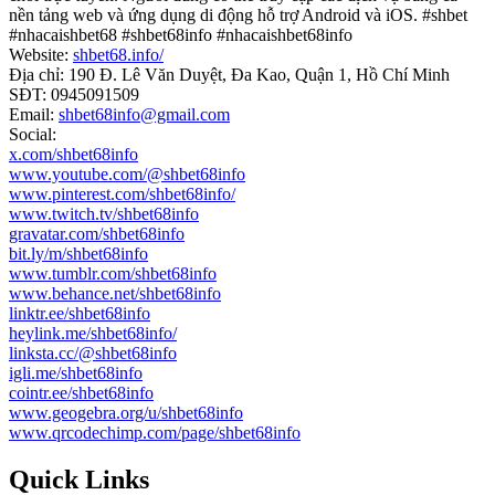
nền tảng web và ứng dụng di động hỗ trợ Android và iOS. #shbet
#nhacaishbet68 #shbet68info #nhacaishbet68info
Website:
shbet68.info/
Địa chỉ: 190 Đ. Lê Văn Duyệt, Đa Kao, Quận 1, Hồ Chí Minh
SĐT: 0945091509
Email:
shbet68info@gmail.com
Social:
x.com/shbet68info
www.youtube.com/@shbet68info
www.pinterest.com/shbet68info/
www.twitch.tv/shbet68info
gravatar.com/shbet68info
bit.ly/m/shbet68info
www.tumblr.com/shbet68info
www.behance.net/shbet68info
linktr.ee/shbet68info
heylink.me/shbet68info/
linksta.cc/@shbet68info
igli.me/shbet68info
cointr.ee/shbet68info
www.geogebra.org/u/shbet68info
www.qrcodechimp.com/page/shbet68info
Quick Links