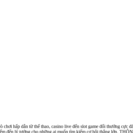
ò chơi hấp dẫn từ thể thao, casino live đến slot game đổi thưởng cực đ
 điểm đến lý tưởng cho những ai muốn tìm kiếm cơ hội thắng lớn. TH