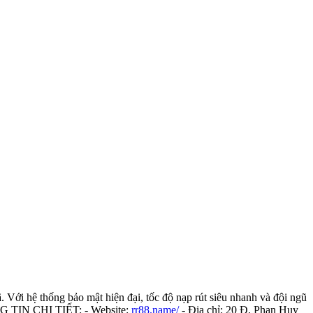
ã. Với hệ thống bảo mật hiện đại, tốc độ nạp rút siêu nhanh và đội ngũ
ÔNG TIN CHI TIẾT: - Website:
rr88.name/
- Địa chỉ: 20 Đ. Phan Huy