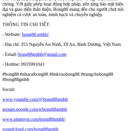
chóng. Với giấy phép hoạt động hợp pháp, nền tảng bảo mật hiện
đại và giao diện thân thiện, Bong88 mang đến cho người chơi trải
nghiệm cá cược an toàn, minh bạch và chuyên nghiệp.
THÔNG TIN CHI TIẾT:
- Website:
bong88.gmbh/
- Địa chỉ: 353 Nguyễn An Ninh, Dĩ An, Bình Dương, Việt Nam
- Email:
bong88gmbh@gmail.com
- Hotline: 0935991043
#bong88 #nhacaibong88 #linkvaobong88 #trangchubong88
#bong88gmbh
Social:
www.youtube.com/@bong88gmbh
groups.google.com/g/bong88gmbh
www.pinterest.com/bong88gmbh/
soundcloud.com/bong88gmbh