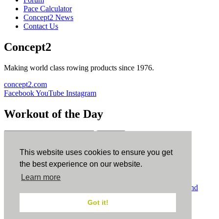
Pace Calculator
Concept2 News
Contact Us
Concept2
Making world class rowing products since 1976.
concept2.com
Facebook
YouTube
Instagram
Workout of the Day
Sign up
This website uses cookies to ensure you get
ErgData
the best experience on our website.
Learn more
ErgData for iOS
ErgData for Android
© Concept2 Inc. All rights reserved.
Privacy Policy
.
Terms and
Conditions
.
COPPA
.
Cookie Policy
.
Got it!
×