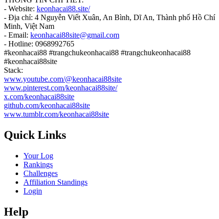
- Website:
keonhacai88.site/
- Địa chỉ: 4 Nguyễn Viết Xuân, An Bình, Dĩ An, Thành phố Hồ Chí
Minh, Việt Nam
- Email:
keonhacai88site@gmail.com
- Hotline: 0968992765
#keonhacai88 #trangchukeonhacai88 #trangchukeonhacai88
#keonhacai88site
Stack:
www.youtube.com/@keonhacai88site
www.pinterest.com/keonhacai88site/
x.com/keonhacai88site
github.com/keonhacai88site
www.tumblr.com/keonhacai88site
Quick Links
Your Log
Rankings
Challenges
Affiliation Standings
Login
Help