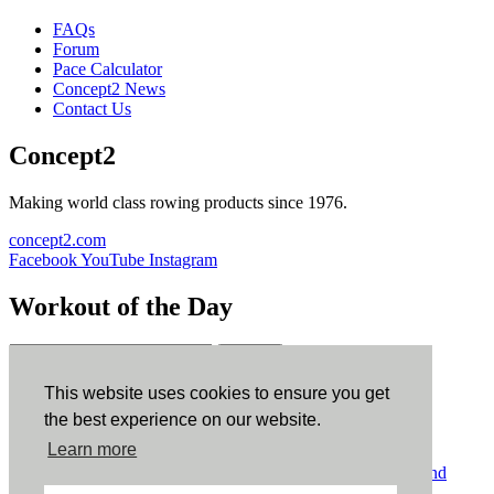
FAQs
Forum
Pace Calculator
Concept2 News
Contact Us
Concept2
Making world class rowing products since 1976.
concept2.com
Facebook
YouTube
Instagram
Workout of the Day
Sign up
This website uses cookies to ensure you get
ErgData
the best experience on our website.
Learn more
ErgData for iOS
ErgData for Android
© Concept2 Inc. All rights reserved.
Privacy Policy
.
Terms and
Conditions
.
COPPA
.
Cookie Policy
.