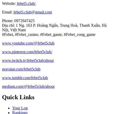
Website:
febet5.club/
Email:
febet5.club@gmail.com
Phone: 0972947425
Địa chỉ: 1 Ng. 163 P. Hoàng Ngân, Trung Hoà, Thanh Xuân, Hà
Nội, Việt Nam
#Febet, #Febet_casino, #Febet_game, #Febet_cong_game
www.youtube.com/@febet5club
www.pinterest.com/febet5club/
www.twitch.tv/febet5club/about
gravatar.com/febet5club
www.tumblr.com/febet5club
medium.com/@febet5club/about
Quick Links
Your Log
Rankings