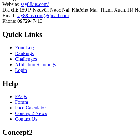
Website:
say88.us.com/
Địa chỉ: 159 P. Nguyễn Ngọc Nại, Khương Mai, Thanh Xuân, Hà Nộ
Email:
say88.us.com@gmail.com
Phone: 0972947413
Quick Links
Your Log
Rankings
Challenges
Affiliation Standings
Login
Help
FAQs
Forum
Pace Calculator
Concept2 News
Contact Us
Concept2