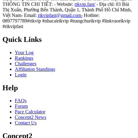
THÔNG TIN CHI TIẾT: - Website:
rikvip.fast/
- Địa chỉ: 03 Bùi
Thị Xuân, Phường Bến Thành, Quận 1, Thành Phố Hồ Chí Minh,
Việt Nam- Email:
rikvipfast@gmail.com-
Hotline:
0897797789#rikvip #nhacairikvip #trangchurikvip #linkvaorikvip
#rikvipfast
Quick Links
Your Log
Rankings
Challenges
Affiliation Standings
Login
Help
FAQs
Forum
Pace Calculator
Concept2 News
Contact Us
Concept2