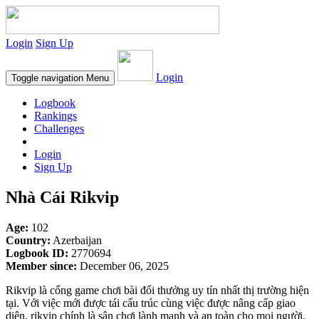
Login
Sign Up
Login
Toggle navigation
Menu
Logbook
Rankings
Challenges
Login
Sign Up
Nhà Cái Rikvip
Age:
102
Country:
Azerbaijan
Logbook ID:
2770694
Member since:
December 06, 2025
Rikvip là cổng game chơi bài đổi thưởng uy tín nhất thị trường hiện
tại. Với việc mới được tái cấu trúc cùng việc được nâng cấp giao
diện, rikvip chính là sân chơi lành mạnh và an toàn cho mọi người.