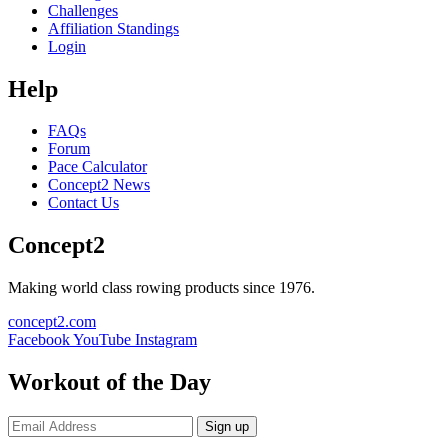
Challenges
Affiliation Standings
Login
Help
FAQs
Forum
Pace Calculator
Concept2 News
Contact Us
Concept2
Making world class rowing products since 1976.
concept2.com
Facebook
YouTube
Instagram
Workout of the Day
Sign up