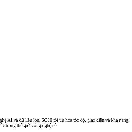
ghệ AI và dữ liệu lớn, SC88 tối ưu hóa tốc độ, giao diện và khả năng
hắc trong thế giới công nghệ số.