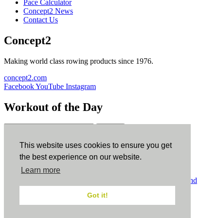
Pace Calculator
Concept2 News
Contact Us
Concept2
Making world class rowing products since 1976.
concept2.com
Facebook
YouTube
Instagram
Workout of the Day
Sign up
This website uses cookies to ensure you get
ErgData
the best experience on our website.
Learn more
ErgData for iOS
ErgData for Android
© Concept2 Inc. All rights reserved.
Privacy Policy
.
Terms and
Conditions
.
COPPA
.
Cookie Policy
.
Got it!
×