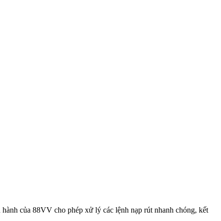
ận hành của 88VV cho phép xử lý các lệnh nạp rút nhanh chóng, kết