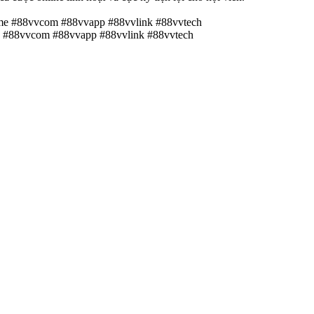
me #88vvcom #88vvapp #88vvlink #88vvtech
e #88vvcom #88vvapp #88vvlink #88vvtech