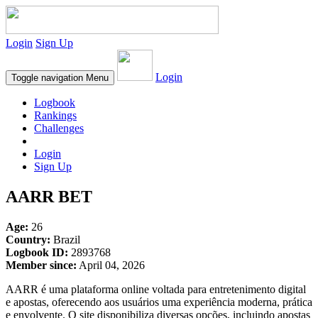
Login
Sign Up
Login
Toggle navigation
Menu
Logbook
Rankings
Challenges
Login
Sign Up
AARR BET
Age:
26
Country:
Brazil
Logbook ID:
2893768
Member since:
April 04, 2026
AARR é uma plataforma online voltada para entretenimento digital
e apostas, oferecendo aos usuários uma experiência moderna, prática
e envolvente. O site disponibiliza diversas opções, incluindo apostas