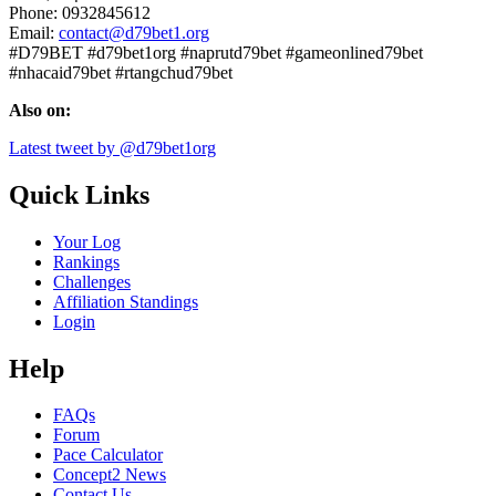
Phone: 0932845612
Email:
contact@d79bet1.org
#D79BET #d79bet1org #naprutd79bet #gameonlined79bet
#nhacaid79bet #rtangchud79bet
Also on:
Latest tweet by @d79bet1org
Quick Links
Your Log
Rankings
Challenges
Affiliation Standings
Login
Help
FAQs
Forum
Pace Calculator
Concept2 News
Contact Us