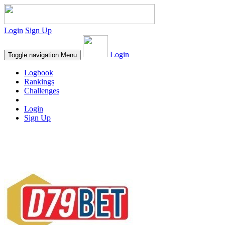
Login
Sign Up
Login
Toggle navigation
Menu
Logbook
Rankings
Challenges
Login
Sign Up