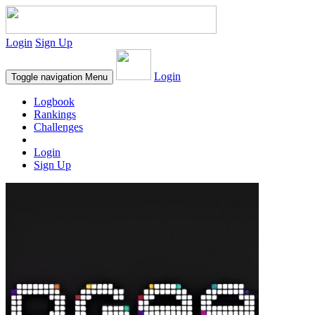
Login
Sign Up
Login
Toggle navigation
Menu
Logbook
Rankings
Challenges
Login
Sign Up