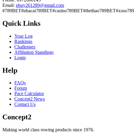
Email:
nhuy261289@gmail.com
#789BET#nhacai789BET#casino789BET#thethao789BET#xoso78
Quick Links
Your Log
Rankings
Challenges
Affiliation Standings
Login
Help
FAQs
Forum
Pace Calculator
Concept2 News
Contact Us
Concept2
Making world class rowing products since 1976.