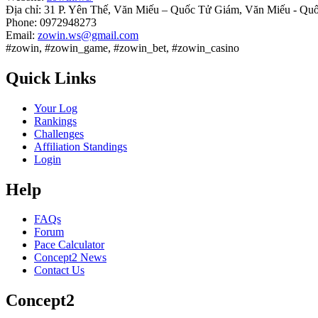
Địa chỉ: 31 P. Yên Thế, Văn Miếu – Quốc Tử Giám, Văn Miếu - Qu
Phone: 0972948273
Email:
zowin.ws@gmail.com
#zowin, #zowin_game, #zowin_bet, #zowin_casino
Quick Links
Your Log
Rankings
Challenges
Affiliation Standings
Login
Help
FAQs
Forum
Pace Calculator
Concept2 News
Contact Us
Concept2