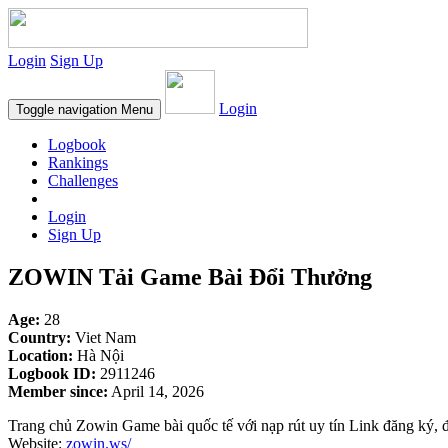
Login
Sign Up
Login
Toggle navigation
Menu
Logbook
Rankings
Challenges
Login
Sign Up
ZOWIN Tải Game Bài Đổi Thưởng
Age:
28
Country:
Viet Nam
Location:
Hà Nội
Logbook ID:
2911246
Member since:
April 14, 2026
Trang chủ Zowin Game bài quốc tế với nạp rút uy tín Link đăng ký,
Website:
zowin.ws/