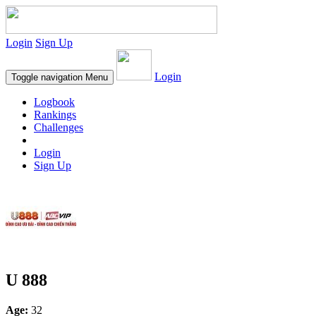
Login
Sign Up
Login
Toggle navigation
Menu
Logbook
Rankings
Challenges
Login
Sign Up
U 888
Age:
32