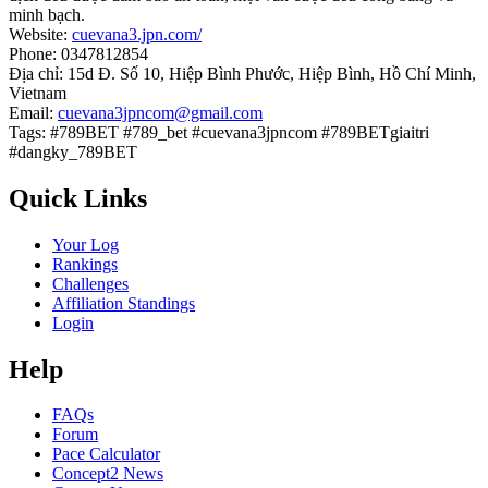
minh bạch.
Website:
cuevana3.jpn.com/
Phone: 0347812854
Địa chỉ: 15d Đ. Số 10, Hiệp Bình Phước, Hiệp Bình, Hồ Chí Minh,
Vietnam
Email:
cuevana3jpncom@gmail.com
Tags: #789BET #789_bet #cuevana3jpncom #789BETgiaitri
#dangky_789BET
Quick Links
Your Log
Rankings
Challenges
Affiliation Standings
Login
Help
FAQs
Forum
Pace Calculator
Concept2 News