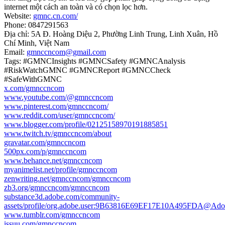
internet một cách an toàn và có chọn lọc hơn.
Website:
gmnc.cn.com/
Phone: 0847291563
Địa chỉ: 5A Đ. Hoàng Diệu 2, Phường Linh Trung, Linh Xuân, Hồ
Chí Minh, Việt Nam
Email:
gmnccncom@gmail.com
Tags: #GMNCInsights #GMNCSafety #GMNCAnalysis
#RiskWatchGMNC #GMNCReport #GMNCCheck
#SafeWithGMNC
x.com/gmnccncom
www.youtube.com/@gmnccncom
www.pinterest.com/gmnccncom/
www.reddit.com/user/gmnccncom/
www.blogger.com/profile/02125158970191885851
www.twitch.tv/gmnccncom/about
gravatar.com/gmnccncom
500px.com/p/gmnccncom
www.behance.net/gmnccncom
myanimelist.net/profile/gmnccncom
zenwriting.net/gmnccncom/gmnccncom
zb3.org/gmnccncom/gmnccncom
substance3d.adobe.com/community-
assets/profile/org.adobe.user:9B63816E69EF17E10A495FDA@Ad
www.tumblr.com/gmnccncom
issuu.com/gmnccncom