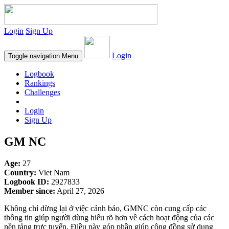
Login
Sign Up
Login
Toggle navigation
Menu
Logbook
Rankings
Challenges
Login
Sign Up
GM NC
Age:
27
Country:
Viet Nam
Logbook ID:
2927833
Member since:
April 27, 2026
Không chỉ dừng lại ở việc cảnh báo, GMNC còn cung cấp các
thông tin giúp người dùng hiểu rõ hơn về cách hoạt động của các
nền tảng trực tuyến. Điều này góp phần giúp cộng đồng sử dụng