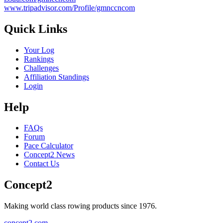
www.tripadvisor.com/Profile/gmnccncom
Quick Links
Your Log
Rankings
Challenges
Affiliation Standings
Login
Help
FAQs
Forum
Pace Calculator
Concept2 News
Contact Us
Concept2
Making world class rowing products since 1976.
concept2.com