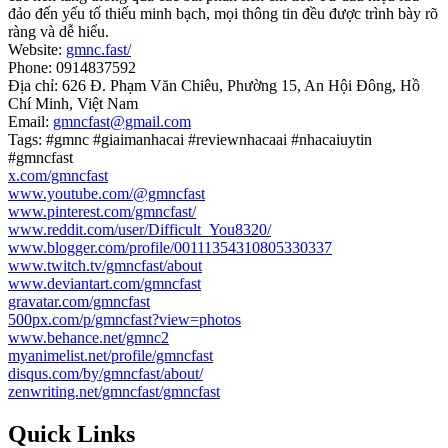
đảo đến yếu tố thiếu minh bạch, mọi thông tin đều được trình bày rõ
ràng và dễ hiểu.
Website:
gmnc.fast/
Phone: 0914837592
Địa chỉ: 626 Đ. Phạm Văn Chiêu, Phường 15, An Hội Đông, Hồ
Chí Minh, Việt Nam
Email:
gmncfast@gmail.com
Tags: #gmnc #giaimanhacai #reviewnhacaai #nhacaiuytin
#gmncfast
x.com/gmncfast
www.youtube.com/@gmncfast
www.pinterest.com/gmncfast/
www.reddit.com/user/Difficult_You8320/
www.blogger.com/profile/00111354310805330337
www.twitch.tv/gmncfast/about
www.deviantart.com/gmncfast
gravatar.com/gmncfast
500px.com/p/gmncfast?view=photos
www.behance.net/gmnc2
myanimelist.net/profile/gmncfast
disqus.com/by/gmncfast/about/
zenwriting.net/gmncfast/gmncfast
Quick Links