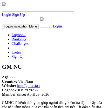
Login
Sign Up
Login
Toggle navigation
Menu
Logbook
Rankings
Challenges
Login
Sign Up
GM NC
Age:
36
Country:
Viet Nam
Website:
http://gmnc.fast
Logbook ID:
2928256
Member since:
April 28, 2026
GMNC là kênh thông tin giúp người dùng kiểm tra độ tin cậy của
các nền tảng thông qua các bài phân tích chi tiết. Từ dấu hiệu lừa