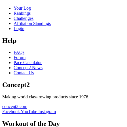
Your Log
Rankings
Challenges
Affiliation Standings
Login
Help
FAQs
Forum
Pace Calculator
Concept2 News
Contact Us
Concept2
Making world class rowing products since 1976.
concept2.com
Facebook
YouTube
Instagram
Workout of the Day