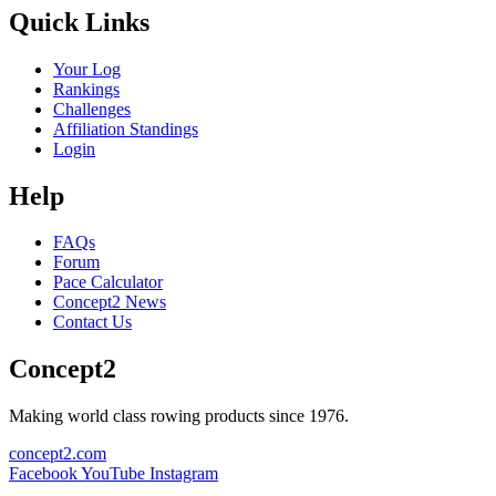
Quick Links
Your Log
Rankings
Challenges
Affiliation Standings
Login
Help
FAQs
Forum
Pace Calculator
Concept2 News
Contact Us
Concept2
Making world class rowing products since 1976.
concept2.com
Facebook
YouTube
Instagram