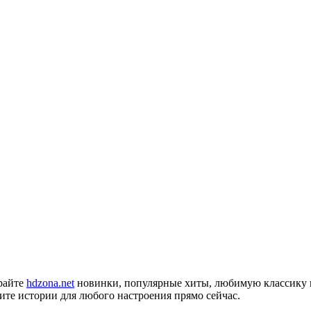
райте
hdzona.net
новинки, популярные хиты, любимую классику и
дите истории для любого настроения прямо сейчас.