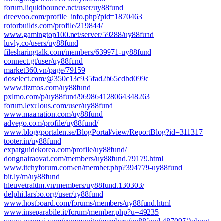
forum.liquidbounce.net/user/uy88fund
dreevoo.com/profile_info.php?pid=1870463
rotorbuilds.com/profile/219844/
www.gamingtop100.net/server/59288/uy88fund
luvly.co/users/uy88fund
filesharingtalk.com/members/639971-uy88fund
connect.gt/user/uy88fund
market360.vn/page/79159
doselect.com/@350c13c935fad2b65cdbd099c
www.tizmos.com/uy88fund
pxlmo.com/p/uy88fund/969864128064348263
forum.lexulous.com/user/uy88fund
www.maanation.com/uy88fund
advego.com/profile/uy88fund/
www.bloggportalen.se/BlogPortal/view/ReportBlog?id=311317
tooter.in/uy88fund
expatguidekorea.com/profile/uy88fund/
dongnairaovat.com/members/uy88fund.79179.html
www.itchyforum.com/en/member.php?394779-uy88fund
bit.ly/m/uy88fund
hieuvetraitim.vn/members/uy88fund.130303/
delphi.larsbo.org/user/uy88fund
www.hostboard.com/forums/members/uy88fund.html
www.inseparabile.it/forum/member.php?u=49235
www.penmai.com/community/members/uy88fund.487097/#about