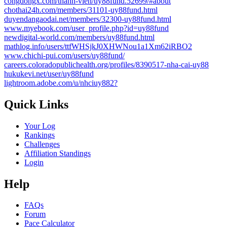
congdongx.com/thanh-vien/uy88fund.52699/#about
chothai24h.com/members/31101-uy88fund.html
duyendangaodai.net/members/32300-uy88fund.html
www.myebook.com/user_profile.php?id=uy88fund
newdigital-world.com/members/uy88fund.html
mathlog.info/users/ttfWHSjkJ0XHWNou1a1Xm62iRBO2
www.chichi-pui.com/users/uy88fund/
careers.coloradopublichealth.org/profiles/8390517-nha-cai-uy88
hukukevi.net/user/uy88fund
lightroom.adobe.com/u/nhciuy882?
Quick Links
Your Log
Rankings
Challenges
Affiliation Standings
Login
Help
FAQs
Forum
Pace Calculator