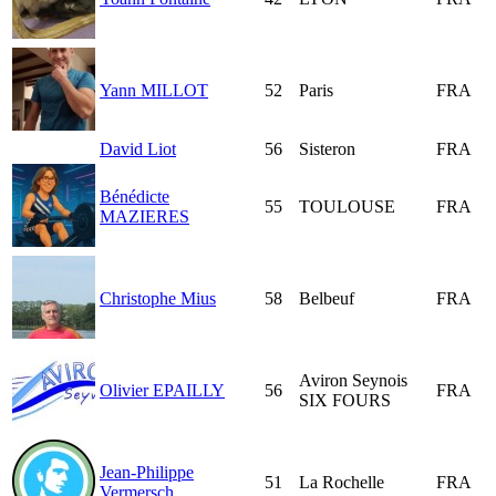
Yann MILLOT
52
Paris
FRA
David Liot
56
Sisteron
FRA
Bénédicte
55
TOULOUSE
FRA
MAZIERES
Christophe Mius
58
Belbeuf
FRA
Aviron Seynois
Olivier EPAILLY
56
FRA
SIX FOURS
Jean-Philippe
51
La Rochelle
FRA
Vermersch