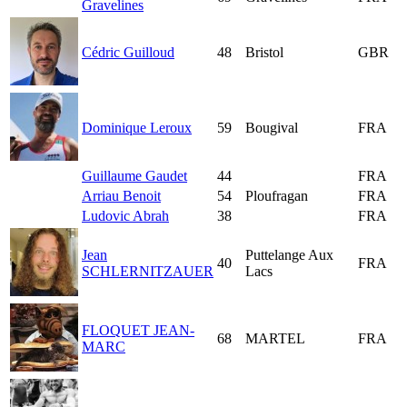
Gravelines
Cédric Guilloud
48
Bristol
GBR
Dominique Leroux
59
Bougival
FRA
Guillaume Gaudet
44
FRA
Arriau Benoit
54
Ploufragan
FRA
Ludovic Abrah
38
FRA
Jean
Puttelange Aux
40
FRA
SCHLERNITZAUER
Lacs
FLOQUET JEAN-
68
MARTEL
FRA
MARC