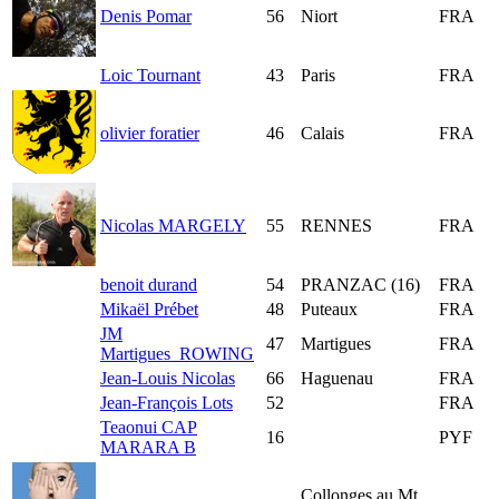
Denis Pomar
56
Niort
FRA
Loic Tournant
43
Paris
FRA
olivier foratier
46
Calais
FRA
Nicolas MARGELY
55
RENNES
FRA
benoit durand
54
PRANZAC (16)
FRA
Mikaël Prébet
48
Puteaux
FRA
JM
47
Martigues
FRA
Martigues_ROWING
Jean-Louis Nicolas
66
Haguenau
FRA
Jean-François Lots
52
FRA
Teaonui CAP
16
PYF
MARARA B
Collonges au Mt