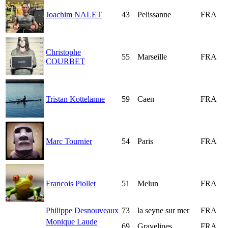
Joachim NALET
43
Pelissanne
FRA
Christophe
55
Marseille
FRA
COURBET
Tristan Kottelanne
59
Caen
FRA
Marc Tournier
54
Paris
FRA
Francois Piollet
51
Melun
FRA
Philippe Desnouveaux
73
la seyne sur mer
FRA
Monique Laude
69
Gravelines
FRA