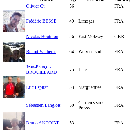
Olivier Ct
56
FRA
Frédéric BESSE
49
Limoges
FRA
Nicolas Boutinon
56
East Molesey
GBR
Benoît Vanhems
64
Wervicq sud
FRA
Jean-François
75
Lille
FRA
BROUILLARD
Eric Espirat
53
Marguerittes
FRA
Carrières sous
Sébastien Langlois
50
FRA
Poissy
Bruno ANTOINE
53
FRA