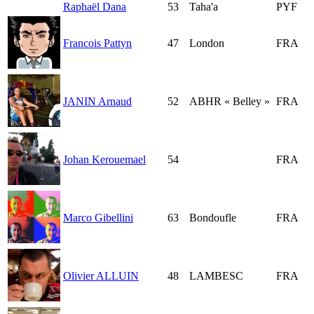
Raphaël Dana
53
Taha'a
PYF
Francois Pattyn
47
London
FRA
JANIN Arnaud
52
ABHR « Belley »
FRA
Johan Kerouemael
54
FRA
Marco Gibellini
63
Bondoufle
FRA
Olivier ALLUIN
48
LAMBESC
FRA