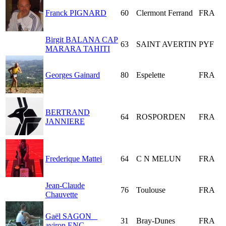
Franck PIGNARD
60
Clermont Ferrand
FRA
Birgit BALANA CAP
63
SAINT AVERTIN
PYF
MARARA TAHITI
Georges Gainard
80
Espelette
FRA
BERTRAND
64
ROSPORDEN
FRA
JANNIERE
Frederique Mattei
64
C N MELUN
FRA
Jean-Claude
76
Toulouse
FRA
Chauvette
Gaël SAGON _
31
Bray-Dunes
FRA
aviron ENC