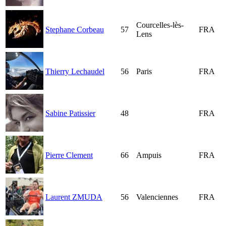
Courcelles-lès-
Stephane Corbeau
57
FRA
Lens
Thierry Lechaudel
56
Paris
FRA
Sabine Patissier
48
FRA
Pierre Clement
66
Ampuis
FRA
Laurent ZMUDA
56
Valenciennes
FRA