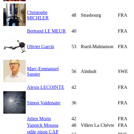
Christophe
48
Strasbourg
FRA
MICHLER
Bertrand LE MEUR
40
FRA
Olivier Garcin
53
Rueil-Malmaison
FRA
Marc-Emmanuel
56
Almhult
SWE
Sassier
Alexis LECOINTE
42
FRA
Simon Valdenaire
36
FRA
Julien Morin
42
FRA
Yannick Moussa
48
Villers La Chèvre
FRA
odile pison CAP