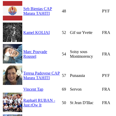
Seb Bienias CAP
48
PYF
Marara TAHITI
Kamel KOLIAI
52
Gif sur Yvette
FRA
Marc Pouyade
Soisy sous
54
FRA
Roussel
Montmorency
Teresa Padovese CAP
57
Punaauia
PYF
Marara TAHITI
Vincent Tap
69
Servon
FRA
Raphaël RUBAN -
50
St Jean D'Illac
FRA
Just rOw It