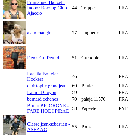
Emmanuel Bauzet -
Indoor Rowing Club
44
Trappes
FRA
Ajaccio
alain mangin
77
langueux
FRA
Denis Gutfreund
51
Grenoble
FRA
Laetitia Bouvier
46
FRA
Hockers
christophe grandjean
60
Baule
FRA
Laurent Guyon
59
FRA
bernard echenoz
70
palaja 11570
FRA
Bruno BIGORGNE -
58
Papeete
PYF
FARE HOE I PIRAE
Clesse jean-sebastien -
55
Bruz
FRA
ASEAAC