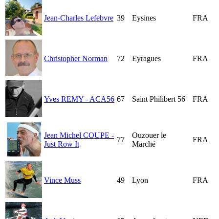
Jean-Charles Lefebvre
39
Eysines
FRA
Christopher Norman
72
Eyragues
FRA
Yves REMY - ACA56
67
Saint Philibert 56
FRA
Jean Michel COUPE -
Ouzouer le
77
FRA
Just Row It
Marché
Vince Muss
49
Lyon
FRA