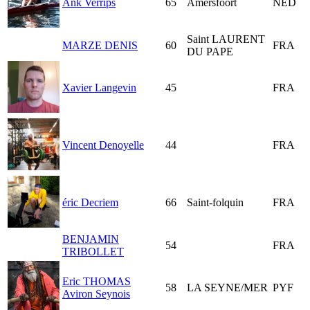
Ank Verrips
65
Amersfoort
NED
Saint LAURENT
MARZE DENIS
60
FRA
DU PAPE
Xavier Langevin
45
FRA
Vincent Denoyelle
44
FRA
éric Decriem
66
Saint-folquin
FRA
BENJAMIN
54
FRA
TRIBOLLET
Eric THOMAS
58
LA SEYNE/MER
PYF
Aviron Seynois