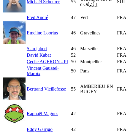
Michaël Scheurer
55
SUI
d'Or🇨🇭
Fred André
47
Vert
FRA
Emeline Loorius
46
Gravelines
FRA
Stan jubert
46
Marseille
FRA
David Kabat
52
FRA
Cecile AGERON - PI
50
Montpellier
FRA
Vincent Gaussel-
50
Paris
FRA
Maroix
AMBERIEU EN
Bertrand Vieillefosse
55
FRA
BUGEY
Raphaël Magnes
42
FRA
Eddy Garrigo
42
FRA