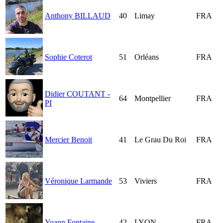
Anthony BILLAUD
40
Limay
FRA
Sophie Coterot
51
Orléans
FRA
Didier COUTANT -
64
Montpellier
FRA
PI
Mercier Benoit
41
Le Grau Du Roi
FRA
Véronique Larmande
53
Viviers
FRA
Yoann Fontaine
42
LYON
FRA