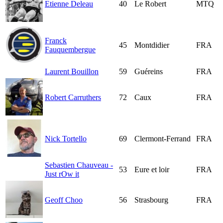
Etienne Deleau
40
Le Robert
MTQ
Franck
45
Montdidier
FRA
Fauquembergue
Laurent Bouillon
59
Guéreins
FRA
Robert Carruthers
72
Caux
FRA
Nick Tortello
69
Clermont-Ferrand
FRA
Sebastien Chauveau -
53
Eure et loir
FRA
Just rOw it
Geoff Choo
56
Strasbourg
FRA