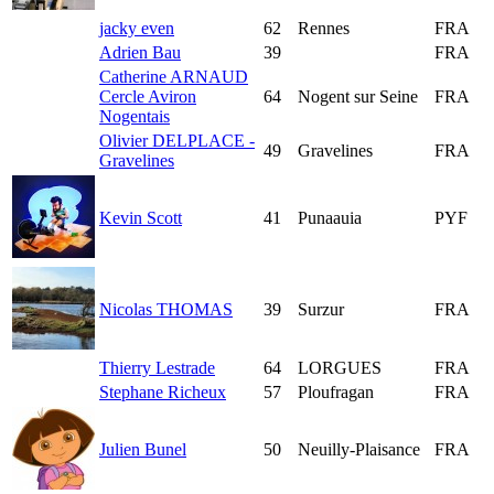
jacky even
62
Rennes
FRA
Adrien Bau
39
FRA
Catherine ARNAUD
Cercle Aviron
64
Nogent sur Seine
FRA
Nogentais
Olivier DELPLACE -
49
Gravelines
FRA
Gravelines
Kevin Scott
41
Punaauia
PYF
Nicolas THOMAS
39
Surzur
FRA
Thierry Lestrade
64
LORGUES
FRA
Stephane Richeux
57
Ploufragan
FRA
Julien Bunel
50
Neuilly-Plaisance
FRA