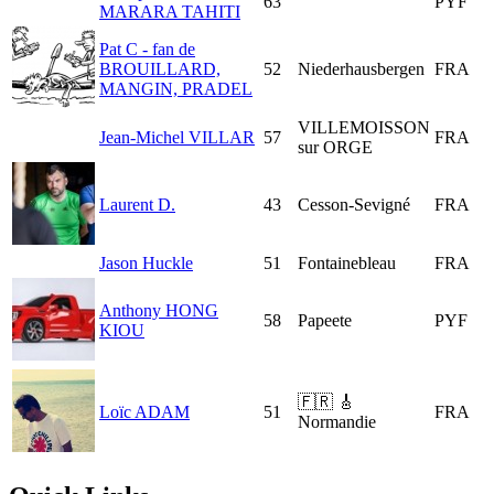
63
PYF
MARARA TAHITI
Pat C - fan de
BROUILLARD,
52
Niederhausbergen
FRA
MANGIN, PRADEL
VILLEMOISSON
Jean-Michel VILLAR
57
FRA
sur ORGE
Laurent D.
43
Cesson-Sevigné
FRA
Jason Huckle
51
Fontainebleau
FRA
Anthony HONG
58
Papeete
PYF
KIOU
🇫🇷 🎸
Loïc ADAM
51
FRA
Normandie