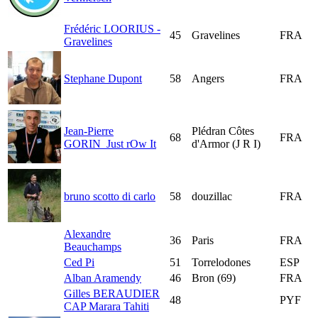
Frédéric LOORIUS -
45
Gravelines
FRA
Gravelines
Stephane Dupont
58
Angers
FRA
Jean-Pierre
Plédran Côtes
68
FRA
GORIN_Just rOw It
d'Armor (J R I)
bruno scotto di carlo
58
douzillac
FRA
Alexandre
36
Paris
FRA
Beauchamps
Ced Pi
51
Torrelodones
ESP
Alban Aramendy
46
Bron (69)
FRA
Gilles BERAUDIER
48
PYF
CAP Marara Tahiti