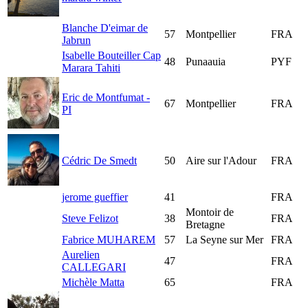
Blanche D'eimar de
57
Montpellier
FRA
Jabrun
Isabelle Bouteiller Cap
48
Punaauia
PYF
Marara Tahiti
Eric de Montfumat -
67
Montpellier
FRA
PI
Cédric De Smedt
50
Aire sur l'Adour
FRA
jerome gueffier
41
FRA
Montoir de
Steve Felizot
38
FRA
Bretagne
Fabrice MUHAREM
57
La Seyne sur Mer
FRA
Aurelien
47
FRA
CALLEGARI
Michèle Matta
65
FRA