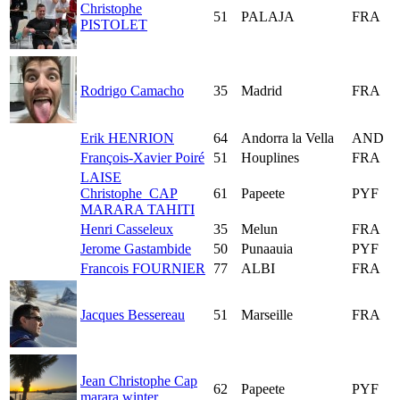
Christophe
51
PALAJA
FRA
PISTOLET
Rodrigo Camacho
35
Madrid
FRA
Erik HENRION
64
Andorra la Vella
AND
François-Xavier Poiré
51
Houplines
FRA
LAISE
Christophe_CAP
61
Papeete
PYF
MARARA TAHITI
Henri Casseleux
35
Melun
FRA
Jerome Gastambide
50
Punaauia
PYF
Francois FOURNIER
77
ALBI
FRA
Jacques Bessereau
51
Marseille
FRA
Jean Christophe Cap
62
Papeete
PYF
marara winter