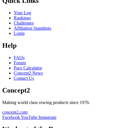
Quick Links
Your Log
Rankings
Challenges
Affiliation Standings
Login
Help
FAQs
Forum
Pace Calculator
Concept2 News
Contact Us
Concept2
Making world class rowing products since 1976.
concept2.com
Facebook
YouTube
Instagram