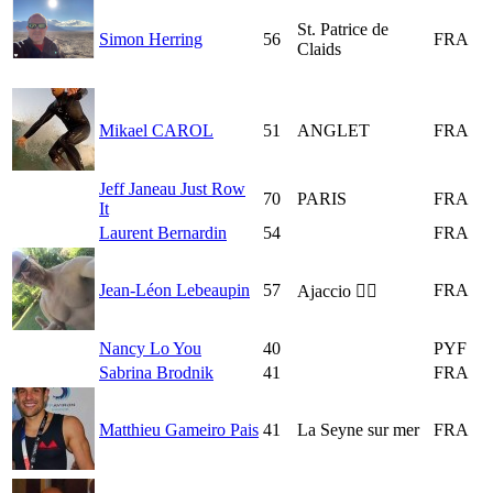
St. Patrice de
Simon Herring
56
FRA
Claids
Mikael CAROL
51
ANGLET
FRA
Jeff Janeau Just Row
70
PARIS
FRA
It
Laurent Bernardin
54
FRA
Jean-Léon Lebeaupin
57
FRA
Ajaccio 🏴‍☠️
Nancy Lo You
40
PYF
Sabrina Brodnik
41
FRA
Matthieu Gameiro Pais
41
La Seyne sur mer
FRA